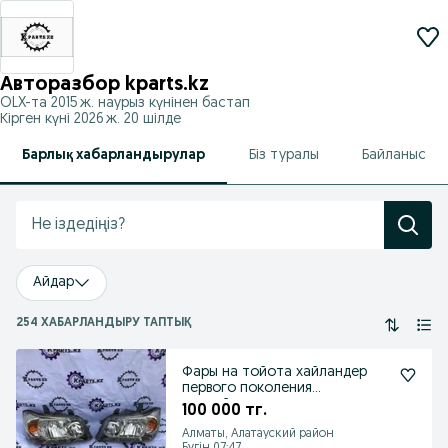
Авторазбор kparts.kz
OLX-та
2015 ж. наурыз
күнінен бастап
Кірген күні 2026 ж. 20 шілде
Барлық хабарландырулар
Біз туралы
Байланыс
Айдар
254 ХАБАРЛАНДЫРУ ТАПТЫҚ
Фары на тойота хайландер
первого поколения
рестайлинг
100 000 тг.
Алматы, Алатауский район